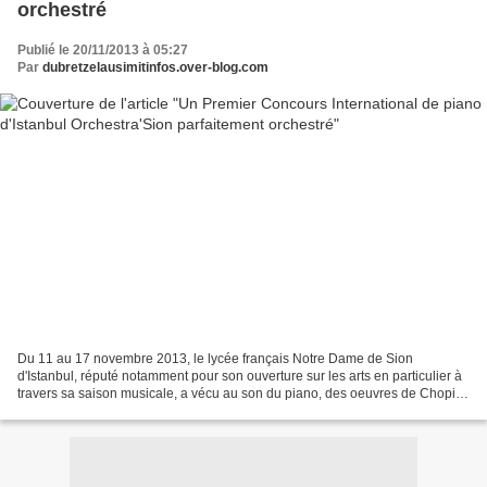
orchestré
Publié le 20/11/2013 à 05:27
Par
dubretzelausimitinfos.over-blog.com
Du 11 au 17 novembre 2013, le lycée français Notre Dame de Sion
d'Istanbul, réputé notamment pour son ouverture sur les arts en particulier à
travers sa saison musicale, a vécu au son du piano, des oeuvres de Chopin
à celles de Ravel en passant par Liszt,...