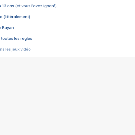
 a 13 ans (et vous l'avez ignoré)
e (littéralement)
im Rayan
 toutes les règles
s les jeux vidéo
us choquant de Rockstar ? - Le scandale BULLY
e plus moche de Steam
du RÊVE tourne au CAUCHEMAR
pendant 8 heures
it… à tort
umiliés par un jeu vidéo
ire - Final Fantasy 8