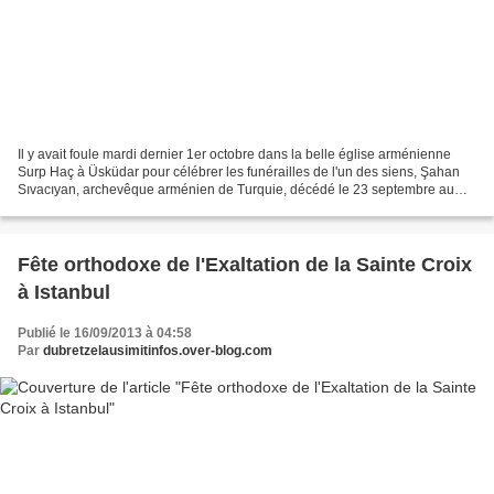
Il y avait foule mardi dernier 1er octobre dans la belle église arménienne
Surp Haç à Üsküdar pour célébrer les funérailles de l'un des siens, Şahan
Sıvacıyan, archevêque arménien de Turquie, décédé le 23 septembre au
matin à l'hôpital arménien Surp Pırgiç...
Fête orthodoxe de l'Exaltation de la Sainte Croix
à Istanbul
Publié le 16/09/2013 à 04:58
Par
dubretzelausimitinfos.over-blog.com